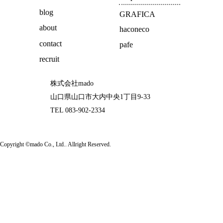
blog
GRAFICA
about
haconeco
contact
pafe
recruit
株式会社mado
山口県山口市大内中央1丁目9-33
TEL 083-902-2334
Copyright ©mado Co., Ltd.. Allright Reserved.